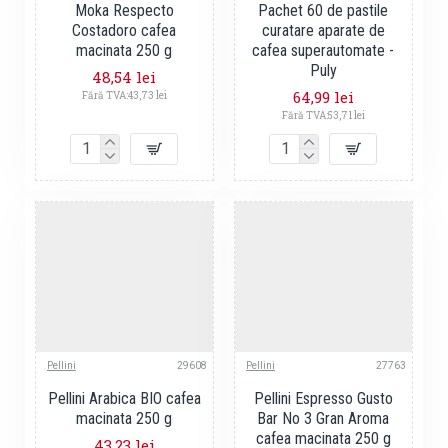
Moka Respecto
Pachet 60 de pastile
Costadoro cafea
curatare aparate de
macinata 250 g
cafea superautomate -
Puly
48,54 lei
64,99 lei
Fără TVA:43,73 lei
Fără TVA:53,71 lei
Pellini
29608
Pellini
27763
Pellini Arabica BIO cafea
Pellini Espresso Gusto
macinata 250 g
Bar No 3 Gran Aroma
cafea macinata 250 g
43,23 lei