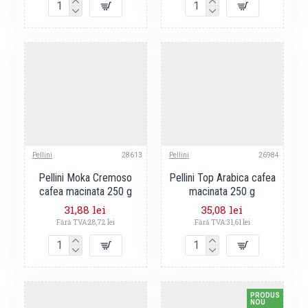
Pellini
28613
Pellini
26984
Pellini Moka Cremoso
Pellini Top Arabica cafea
cafea macinata 250 g
macinata 250 g
31,88 lei
35,08 lei
Fără TVA:28,72 lei
Fără TVA:31,61 lei
PRODUS
NOU