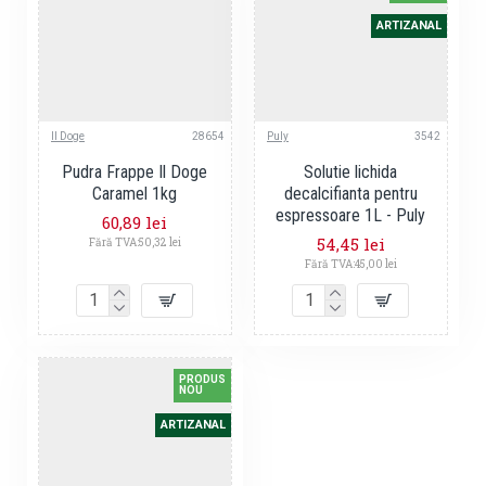
ARTIZANAL
Il Doge
28654
Puly
3542
Pudra Frappe Il Doge
Solutie lichida
Caramel 1kg
decalcifianta pentru
espressoare 1L - Puly
60,89 lei
54,45 lei
Fără TVA:50,32 lei
Fără TVA:45,00 lei
PRODUS
NOU
ARTIZANAL