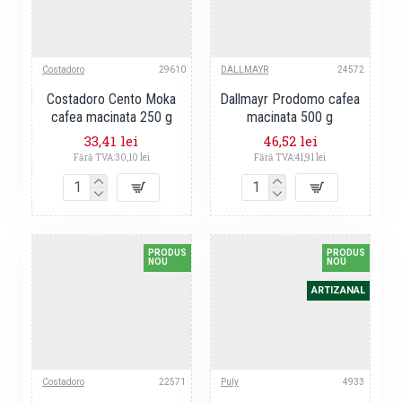
Costadoro
29610
DALLMAYR
24572
Costadoro Cento Moka
Dallmayr Prodomo cafea
cafea macinata 250 g
macinata 500 g
33,41 lei
46,52 lei
Fără TVA:30,10 lei
Fără TVA:41,91 lei
PRODUS
PRODUS
NOU
NOU
ARTIZANAL
Costadoro
22571
Puly
4933