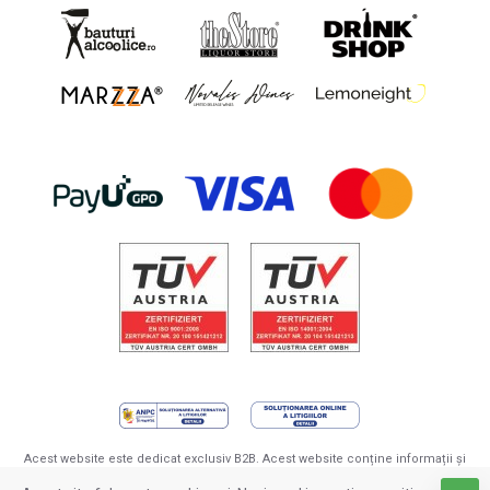
Acest website este dedicat exclusiv B2B. Acest website conține informații și
prezintă produse destinate persoanelor cu vârsta de minim 18 ani. Pentru a