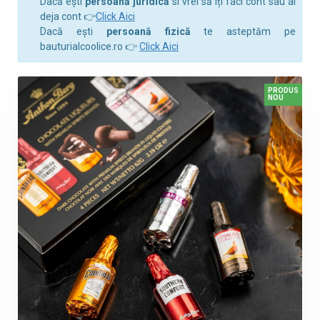
Dacă ești
persoană juridică
si vrei să îți faci cont sau ai
deja cont 👉
Click Aici
Dacă ești
persoană fizică
te asteptăm pe
bauturialcoolice.ro 👉
Click Aici
PRODUS
NOU