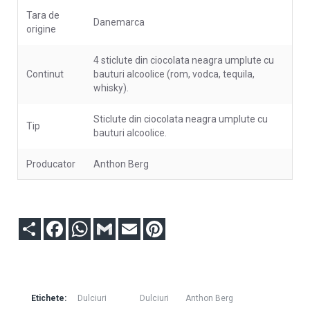
Tara de
Danemarca
origine
4 sticlute din ciocolata neagra umplute cu
Continut
bauturi alcoolice (rom, vodca, tequila,
whisky).
Sticlute din ciocolata neagra umplute cu
Tip
bauturi alcoolice.
Producator
Anthon Berg
Partajare
Facebook
WhatsApp
Gmail
Email
Pinterest
Etichete:
Dulciuri
Dulciuri
Anthon Berg