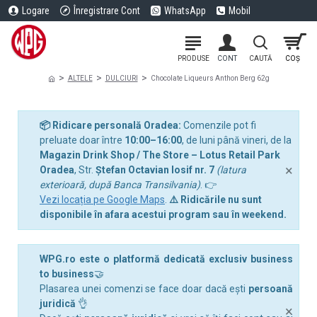
Logare
Înregistrare Cont
WhatsApp
Mobil
ALTELE
DULCIURI
Chocolate Liqueurs Anthon Berg 62g
📦 Ridicare personală Oradea:
Comenzile pot fi
preluate doar între
10:00–16:00
, de luni până vineri, de la
Magazin Drink Shop / The Store – Lotus Retail Park
×
Oradea
, Str.
Ștefan Octavian Iosif nr. 7
(latura
exterioară, după Banca Transilvania)
. 👉
Vezi locația pe Google Maps
.
⚠️ Ridicările nu sunt
disponibile în afara acestui program sau în weekend.
WPG.ro este o platformă dedicată exclusiv business
to business
🤝
Plasarea unei comenzi se face doar dacă ești
persoană
juridică
👌
×