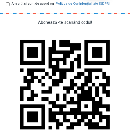
Am citit şi sunt de acord cu
Politica de Confidențialitate [GDPR]
Abonează
-
te
scanând
codul!