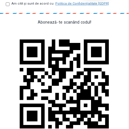
Am citit şi sunt de acord cu
Politica de Confidențialitate [GDPR]
Abonează
-
te
scanând
codul!