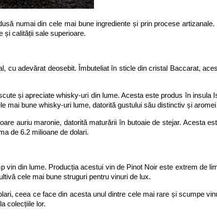
odusă numai din cele mai bune ingrediente și prin procese artizanale. 
 și calității sale superioare.
, cu adevărat deosebit. Îmbuteliat în sticle din cristal Baccarat, acest
scute și apreciate whisky-uri din lume. Acesta este produs în insula Is
cele mai bune whisky-uri lume, datorită gustului său distinctiv și arome
oare auriu maronie, datorită maturării în butoaie de stejar. Acesta est
uma de 6.2 milioane de dolari.
n din lume. Producția acestui vin de Pinot Noir este extrem de limita
ltivă cele mai bune struguri pentru vinuri de lux.
lari, ceea ce face din acesta unul dintre cele mai rare și scumpe vin
 colecțiile lor.