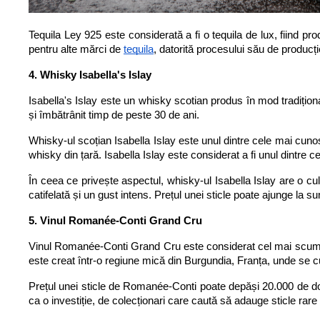
Tequila Ley 925 este considerată a fi o tequila de lux, fiind pr
pentru alte mărci de
tequila
, datorită procesului său de producție
4. Whisky Isabella's Islay
Isabella's Islay este un whisky scotian produs în mod tradițional
și îmbătrânit timp de peste 30 de ani.
Whisky-ul scoțian Isabella Islay este unul dintre cele mai cuno
whisky din țară. Isabella Islay este considerat a fi unul dintre 
În ceea ce privește aspectul, whisky-ul Isabella Islay are o cul
catifelată și un gust intens. Prețul unei sticle poate ajunge la s
5. Vinul Romanée-Conti Grand Cru
Vinul Romanée-Conti Grand Cru este considerat cel mai scump vi
este creat într-o regiune mică din Burgundia, Franța, unde se cu
Prețul unei sticle de Romanée-Conti poate depăși 20.000 de do
ca o investiție, de colecționari care caută să adauge sticle rare la