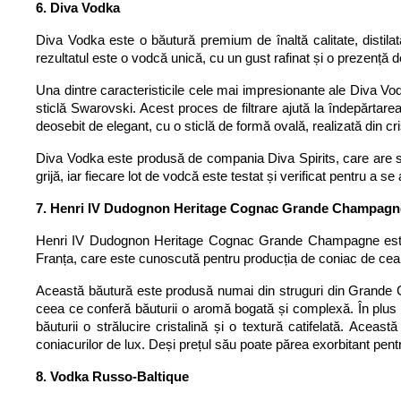
6. Diva Vodka
Diva Vodka este o băutură premium de înaltă calitate, distilată
rezultatul este o vodcă unică, cu un gust rafinat și o prezență 
Una dintre caracteristicile cele mai impresionante ale Diva Vodk
sticlă Swarovski. Acest proces de filtrare ajută la îndepărtarea
deosebit de elegant, cu o sticlă de formă ovală, realizată din crist
Diva Vodka este produsă de compania Diva Spirits, care are sed
grijă, iar fiecare lot de vodcă este testat și verificat pentru a s
7. Henri IV Dudognon Heritage Cognac Grande Champagn
Henri IV Dudognon Heritage Cognac Grande Champagne este u
Franța, care este cunoscută pentru producția de coniac de cea m
Această băutură este produsă numai din struguri din Grande Ch
ceea ce conferă băuturii o aromă bogată și complexă. În plus f
băuturii o strălucire cristalină și o textură catifelată. A
coniacurilor de lux. Deși prețul său poate părea exorbitant pentru
8. Vodka Russo-Baltique