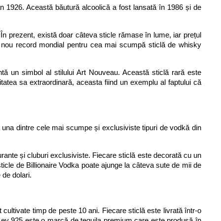
 1926. Această băutură alcoolică a fost lansată în 1986 și de 
În prezent, există doar câteva sticle rămase în lume, iar prețul 
 un nou record mondial pentru cea mai scumpă sticlă de whisky 
ă un simbol al stilului Art Nouveau. Această sticlă rară este 
litatea sa extraordinară, aceasta fiind un exemplu al faptului că 
una dintre cele mai scumpe și exclusiviste tipuri de vodkă din 
urante și cluburi exclusiviste. Fiecare sticlă este decorată cu un 
ticle de Billionaire Vodka poate ajunge la câteva sute de mii de 
 de dolari.
ultivate timp de peste 10 ani. Fiecare sticlă este livrată într-o 
 Ley 925 este o marcă de tequila premium care este produsă în 