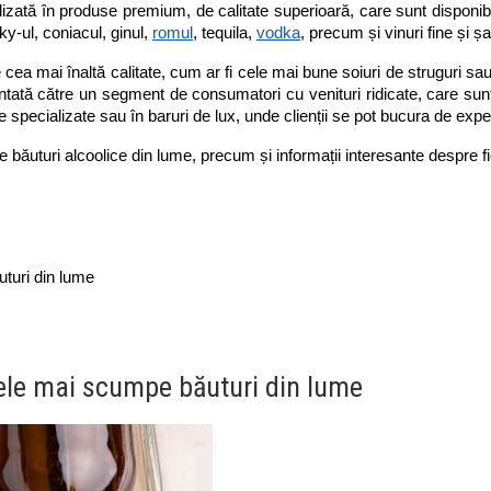
lizată în produse premium, de calitate superioară, care sunt disponibil
-ul, coniacul, ginul,
romul
, tequila,
vodka
, precum și vinuri fine și 
 cea mai înaltă calitate, cum ar fi cele mai bune soiuri de struguri sa
ntată către un segment de consumatori cu venituri ridicate, care sunt
pecializate sau în baruri de lux, unde clienții se pot bucura de exper
băuturi alcoolice din lume, precum și informații interesante despre fi
turi din lume
ele mai scumpe băuturi din lume