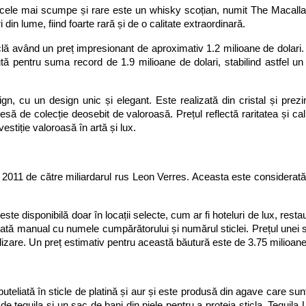
re cele mai scumpe și rare este un whisky scoțian, numit The Macallan
din lume, fiind foarte rară și de o calitate extraordinară.
clă având un preț impresionant de aproximativ 1.2 milioane de dolari. 
ndută pentru suma record de 1.9 milioane de dolari, stabilind astfel
, cu un design unic și elegant. Este realizată din cristal și prezint
piesă de colecție deosebit de valoroasă. Prețul reflectă raritatea și ca
vestiție valoroasă în artă și lux.
 2011 de către miliardarul rus Leon Verres. Aceasta este considerată 
este disponibilă doar în locații selecte, cum ar fi hoteluri de lux, resta
avată manual cu numele cumpărătorului și numărul sticlei. Prețul unei s
alizare. Un preț estimativ pentru această băutură este de 3.75 milioane
liată în sticle de platină și aur și este produsă din agave care sunt c
 tequila și un sac de bani din piele pentru a proteja sticla. Tequila