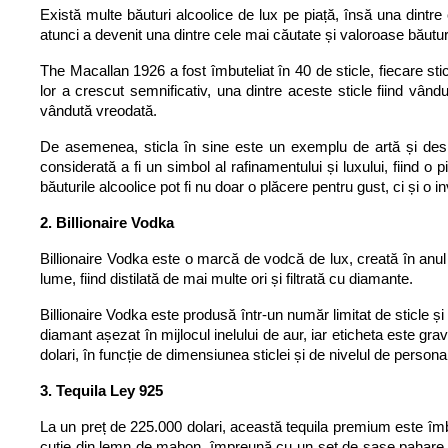
Există multe băuturi alcoolice de lux pe piață, însă una dint
atunci a devenit una dintre cele mai căutate și valoroase băuturi 
The Macallan 1926 a fost îmbuteliat în 40 de sticle, fiecare sti
lor a crescut semnificativ, una dintre aceste sticle fiind vâ
vândută vreodată.
De asemenea, sticla în sine este un exemplu de artă și design
considerată a fi un simbol al rafinamentului și luxului, fiind o 
băuturile alcoolice pot fi nu doar o plăcere pentru gust, ci și o in
2. Billionaire Vodka
Billionaire Vodka este o marcă de vodcă de lux, creată în anul
lume, fiind distilată de mai multe ori și filtrată cu diamante.
Billionaire Vodka este produsă într-un număr limitat de sticle și 
diamant așezat în mijlocul inelului de aur, iar eticheta este gr
dolari, în funcție de dimensiunea sticlei și de nivelul de person
3. Tequila Ley 925  
La un preț de 225.000 dolari, această tequila premium este îmbute
cutie din lemn de mahon, împreună cu un set de șase pahare de