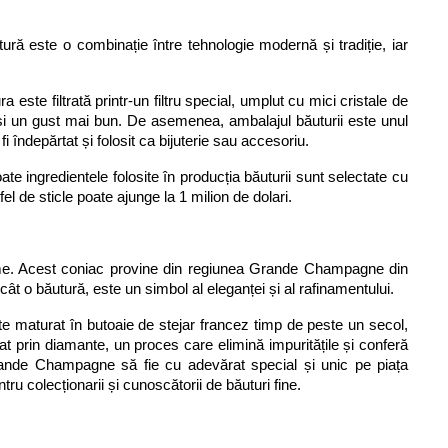
ură este o combinație între tehnologie modernă și tradiție, iar 
te filtrată printr-un filtru special, umplut cu mici cristale de 
nă și un gust mai bun. De asemenea, ambalajul băuturii este unul 
fi îndepărtat și folosit ca bijuterie sau accesoriu.
ingredientele folosite în producția băuturii sunt selectate cu 
fel de sticle poate ajunge la 1 milion de dolari.
e. Acest coniac provine din regiunea Grande Champagne din 
t o băutură, este un simbol al eleganței și al rafinamentului.
 maturat în butoaie de stejar francez timp de peste un secol, 
 prin diamante, un proces care elimină impuritățile și conferă 
rande Champagne să fie cu adevărat special și unic pe piața 
ru colecționarii și cunoscătorii de băuturi fine. 