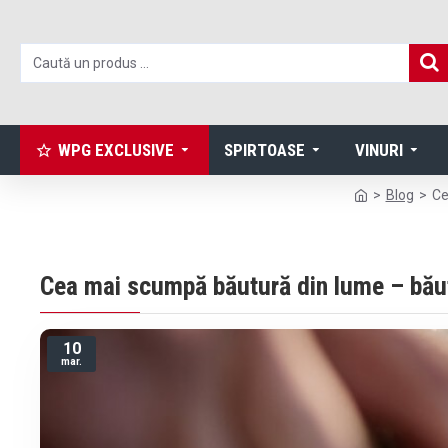
WPG EXCLUSIVE
SPIRTOASE
VINURI
Blog
Ce
Cea mai scumpă băutură din lume – băutur
10
mar.