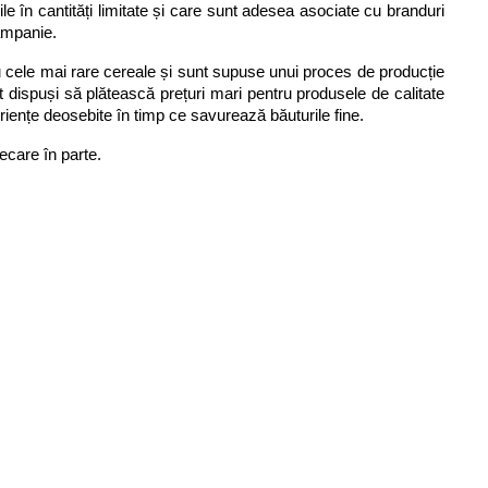
e în cantități limitate și care sunt adesea asociate cu branduri 
șampanie.
u cele mai rare cereale și sunt supuse unui proces de producție 
 dispuși să plătească prețuri mari pentru produsele de calitate 
iențe deosebite în timp ce savurează băuturile fine.
ecare în parte.