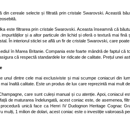
 din cereale selecte și filtrată prin cristale Swarovski. Această băut
deosebită.
a este filtrarea prin cristale Swarovski. Aceasta înseamnă că băutura es
 impurităților și a altor particule din lichid și oferă o textură mai fi
al. În interiorul sticlei se află un fir de cristale Swarovski, care poate 
iul în Marea Britanie. Compania este foarte mândră de faptul că toate 
e asigura că respectă standardele lor ridicate de calitate. Prețul unei ast
e
nul dintre cele mai exclusiviste și mai scumpe coniacuri din lum
ai înaltă calitate. Este un produs de lux care reprezintă mai mult decâ
ampagne, care sunt culeși manual și cu atenție. Apoi, coniacul este
ață de maturarea îndelungată, acest coniac este, de asemenea, filtrat
ceastă procedură unică face ca Henri IV Dudognon Heritage Cognac G
 mulți, 1 milion de dolari, acest coniac este o investiție valoroasă pent