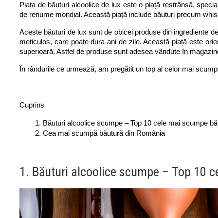
Piața de băuturi alcoolice de lux este o piață restrânsă, specia
de renume mondial. Această piață include băuturi precum whisky
Aceste băuturi de lux sunt de obicei produse din ingrediente de
meticulos, care poate dura ani de zile. Această piață este orie
superioară. Astfel de produse sunt adesea vândute în magazine s
În rândurile ce urmează, am pregătit un top al celor mai scumpe 
Cuprins
Băuturi alcoolice scumpe – Top 10 cele mai scumpe bău
Cea mai scumpă băutură din România
1. Băuturi alcoolice scumpe – Top 10 c