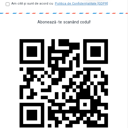
Am citit şi sunt de acord cu
Politica de Confidențialitate [GDPR]
Abonează
-
te
scanând
codul!