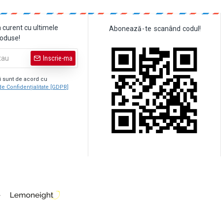
a curent cu ultimele
Abonează
-
te
scanând
codul!
roduse!
Inscrie-ma
şi sunt de acord cu
de Confidențialitate [GDPR]