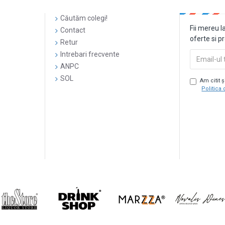
Căutăm colegi!
Fii mereu l
Contact
oferte si p
Retur
Intrebari frecvente
ANPC
SOL
Am citit 
Politica 