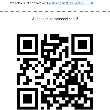
Am citit şi sunt de acord cu
Politica de Confidențialitate [GDPR]
Abonează
-
te
scanând
codul!