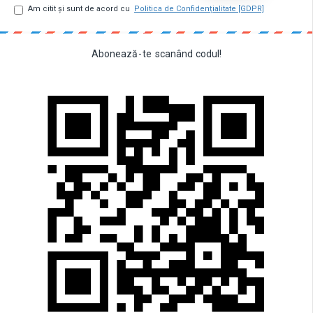
Am citit şi sunt de acord cu
Politica de Confidențialitate [GDPR]
Abonează
-
te
scanând
codul!