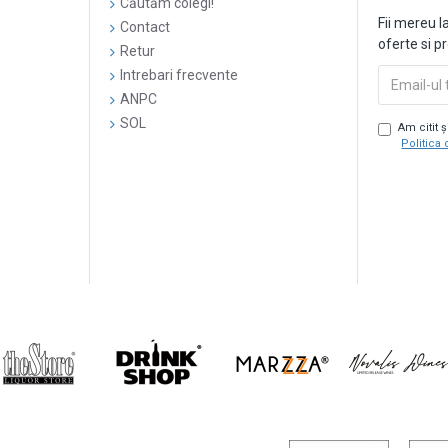
Căutăm colegi!
Fii mereu l
Contact
oferte si p
Retur
Intrebari frecvente
ANPC
SOL
Am citit 
Politica 