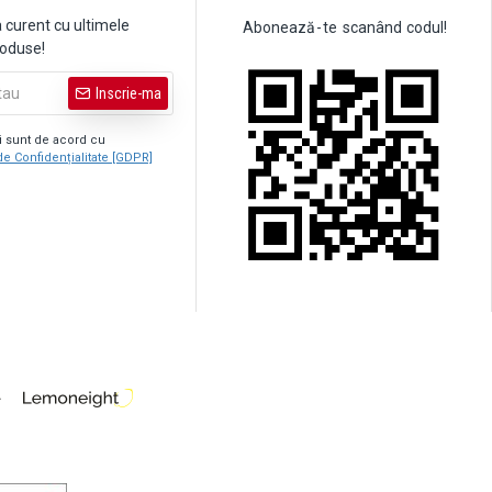
a curent cu ultimele
Abonează
-
te
scanând
codul!
roduse!
Inscrie-ma
şi sunt de acord cu
de Confidențialitate [GDPR]