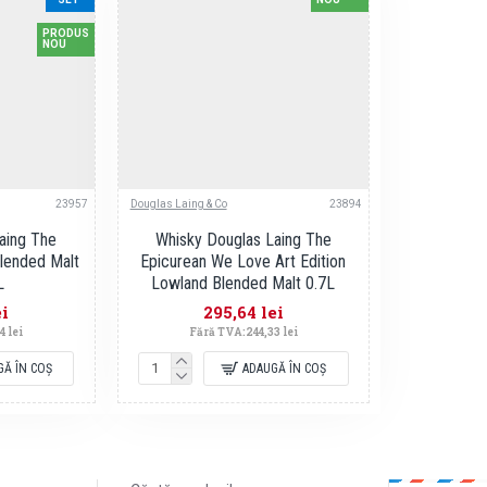
PRODUS
NOU
23957
Douglas Laing & Co
23894
aing The
Whisky Douglas Laing The
lended Malt
Epicurean We Love Art Edition
L
Lowland Blended Malt 0.7L
ei
295,64 lei
4 lei
Fără TVA:244,33 lei
GĂ ÎN COŞ
ADAUGĂ ÎN COŞ