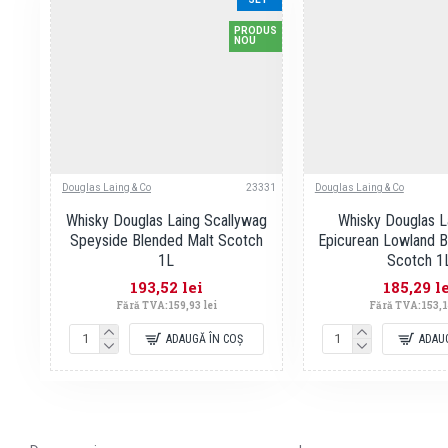
PRODUS
NOU
Douglas Laing & Co
23331
Douglas Laing & Co
Whisky Douglas Laing Scallywag
Whisky Douglas L
Speyside Blended Malt Scotch
Epicurean Lowland B
1L
Scotch 1
193,52 lei
185,29 l
Fără TVA:159,93 lei
Fără TVA:153,1
ADAUGĂ ÎN COŞ
ADAU