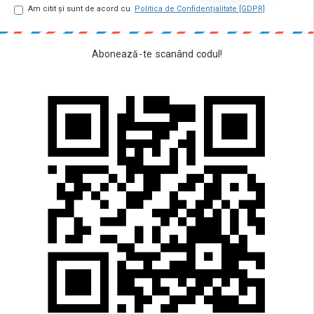
Am citit şi sunt de acord cu
Politica de Confidențialitate [GDPR]
Abonează
-
te
scanând
codul!