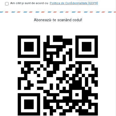
Am citit şi sunt de acord cu
Politica de Confidențialitate [GDPR]
Abonează
-
te
scanând
codul!