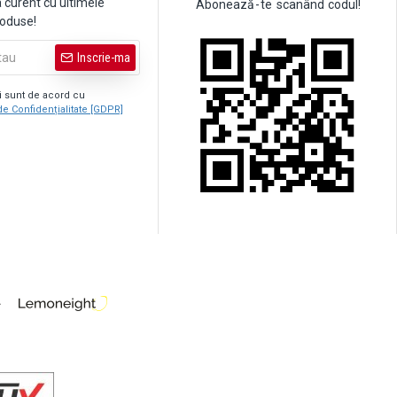
a curent cu ultimele
Abonează
-
te
scanând
codul!
roduse!
Inscrie-ma
şi sunt de acord cu
de Confidențialitate [GDPR]