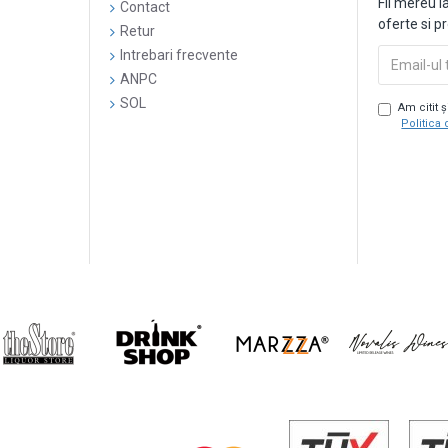
Fii mereu l
Contact
oferte si p
Retur
Intrebari frecvente
ANPC
SOL
Am citit 
Politica 