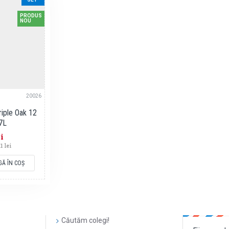
PRODUS
NOU
20026
riple Oak 12
.7L
i
1 lei
GĂ ÎN COŞ
Căutăm colegi!