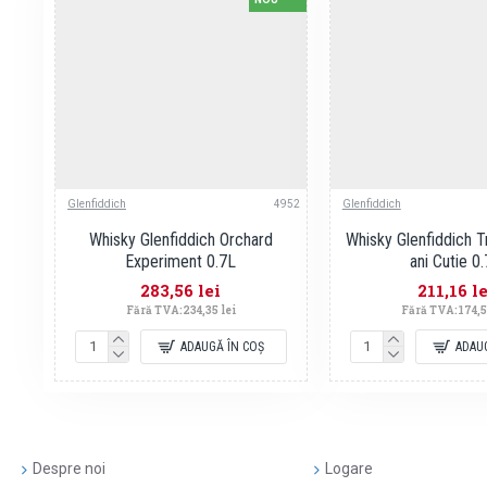
Glenfiddich
4952
Glenfiddich
Whisky Glenfiddich Orchard
Whisky Glenfiddich T
Experiment 0.7L
ani Cutie 0
283,56 lei
211,16 le
Fără TVA:234,35 lei
Fără TVA:174,5
ADAUGĂ ÎN COŞ
ADAU
Despre noi
Logare