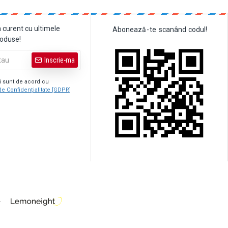
a curent cu ultimele
Abonează
-
te
scanând
codul!
roduse!
Inscrie-ma
şi sunt de acord cu
de Confidențialitate [GDPR]