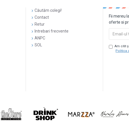
Căutăm colegi!
Fii mereu l
Contact
oferte si p
Retur
Intrebari frecvente
ANPC
SOL
Am citit 
Politica 