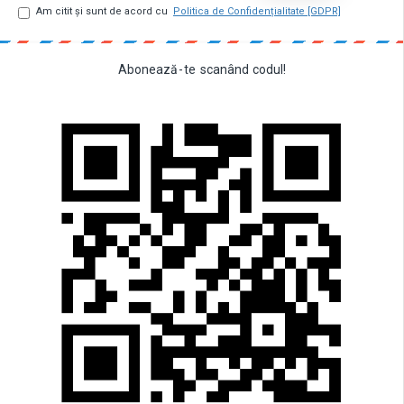
Am citit şi sunt de acord cu
Politica de Confidențialitate [GDPR]
Abonează
-
te
scanând
codul!