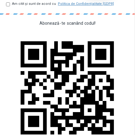
Am citit şi sunt de acord cu
Politica de Confidențialitate [GDPR]
Abonează
-
te
scanând
codul!