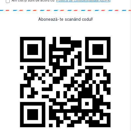
Am citit şi sunt de acord cu
Politica de Confidențialitate [GDPR]
Abonează
-
te
scanând
codul!