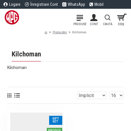
Logare
Înregistrare Cont
WhatsApp
Mobil
Producător
Kilchoman
Kilchoman
Kilchoman
GIFT
SET
PRODUS