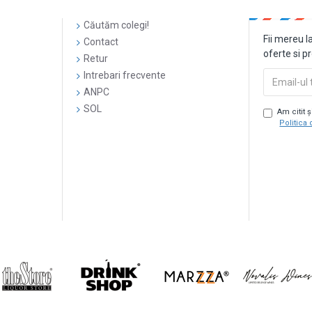
Căutăm colegi!
Fii mereu l
Contact
oferte si p
Retur
Intrebari frecvente
ANPC
SOL
Am citit 
Politica 