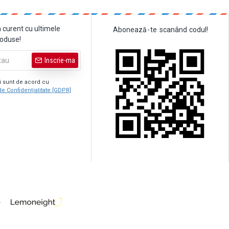
a curent cu ultimele
Abonează
-
te
scanând
codul!
roduse!
Inscrie-ma
şi sunt de acord cu
de Confidențialitate [GDPR]