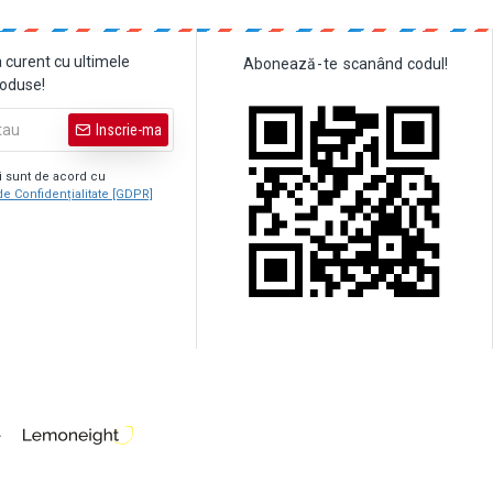
a curent cu ultimele
Abonează
-
te
scanând
codul!
roduse!
Inscrie-ma
şi sunt de acord cu
de Confidențialitate [GDPR]