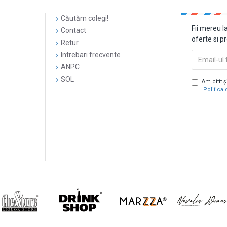
Căutăm colegi!
Fii mereu l
Contact
oferte si p
Retur
Intrebari frecvente
ANPC
SOL
Am citit 
Politica 