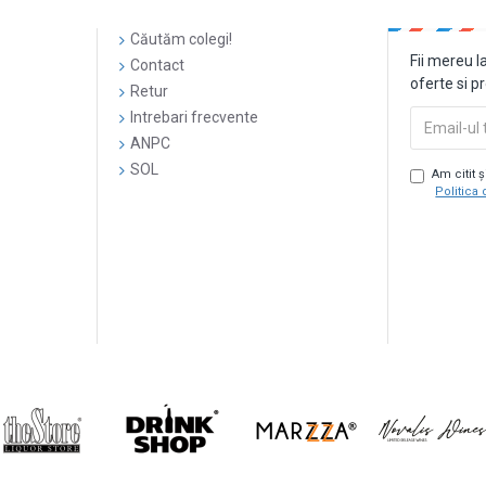
Căutăm colegi!
Fii mereu l
Contact
oferte si p
Retur
Intrebari frecvente
ANPC
SOL
Am citit 
Politica 