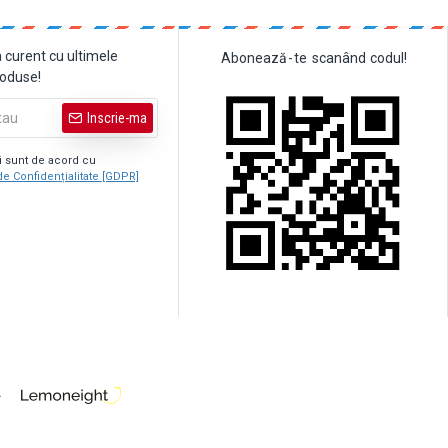
a curent cu ultimele
Abonează
-
te
scanând
codul!
roduse!
Inscrie-ma
şi sunt de acord cu
de Confidențialitate [GDPR]