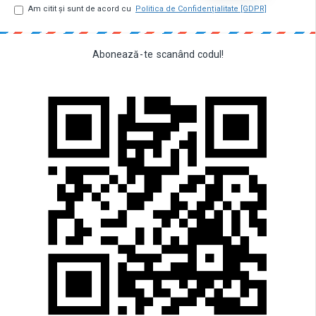
Am citit şi sunt de acord cu
Politica de Confidențialitate [GDPR]
Abonează
-
te
scanând
codul!