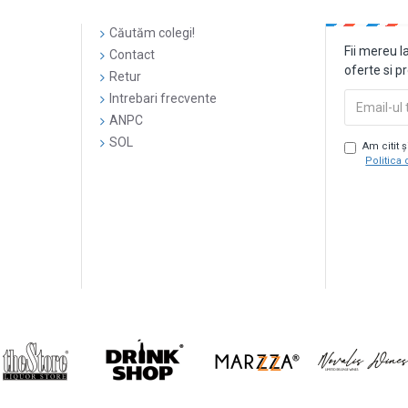
Căutăm colegi!
Fii mereu l
Contact
oferte si p
Retur
Intrebari frecvente
ANPC
SOL
Am citit 
Politica 