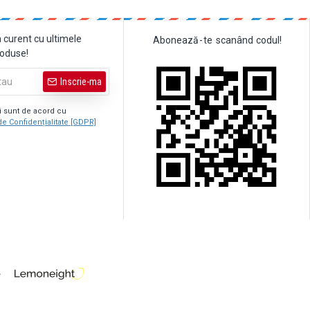
a curent cu ultimele
Abonează
-
te
scanând
codul!
roduse!
Inscrie-ma
şi sunt de acord cu
de Confidențialitate [GDPR]