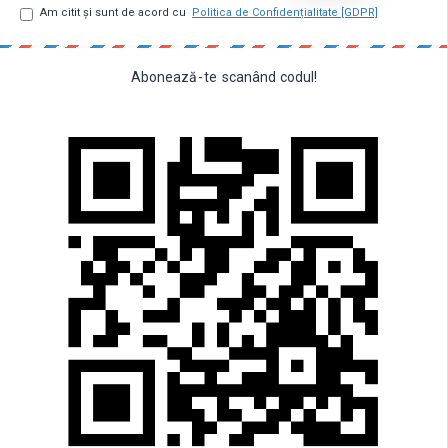
Am citit şi sunt de acord cu
Politica de Confidențialitate [GDPR]
Abonează
-
te
scanând
codul!