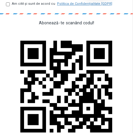
Am citit şi sunt de acord cu
Politica de Confidențialitate [GDPR]
Abonează
-
te
scanând
codul!