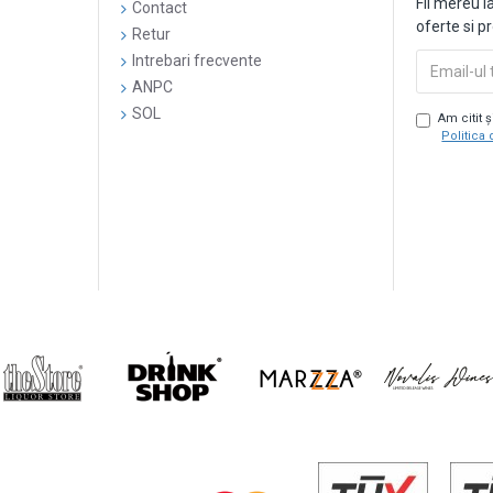
Fii mereu l
Contact
oferte si p
Retur
Intrebari frecvente
ANPC
SOL
Am citit 
Politica 