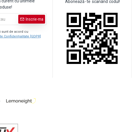
a curent cu ultimele
Abonează
-
te
scanând
codul!
roduse!
Inscrie-ma
şi sunt de acord cu
de Confidențialitate [GDPR]