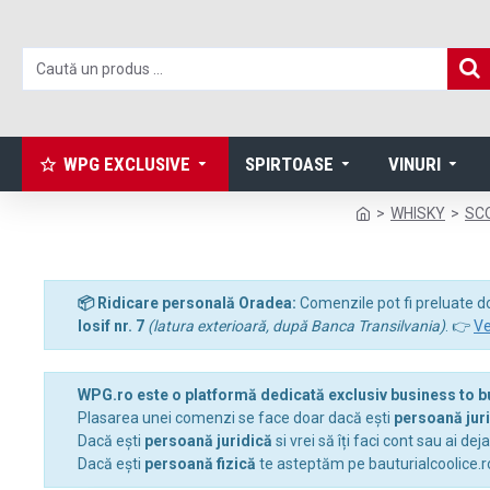
WPG EXCLUSIVE
SPIRTOASE
VINURI
WHISKY
SC
📦 Ridicare personală Oradea:
Comenzile pot fi preluate d
Iosif nr. 7
(latura exterioară, după Banca Transilvania)
. 👉
Ve
WPG.ro este o platformă dedicată exclusiv business to 
Plasarea unei comenzi se face doar dacă ești
persoană jur
Dacă ești
persoană juridică
si vrei să îți faci cont sau ai dej
Dacă ești
persoană fizică
te asteptăm pe bauturialcoolice.