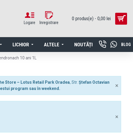
0 produs(e) - 0,00 lei
Logare
Inregistrare
LICHIOR
ALTELE
NOUTĂȚI
BLOG
endronach 10 ani 1L
he Store – Lotus Retail Park Oradea
, Str.
Ștefan Octavian
×
 acestui program sau în weekend.
×