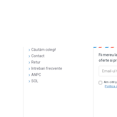
Căutăm colegi!
Fii mereu l
Contact
oferte si p
Retur
Intrebari frecvente
ANPC
SOL
Am citit 
Politica 