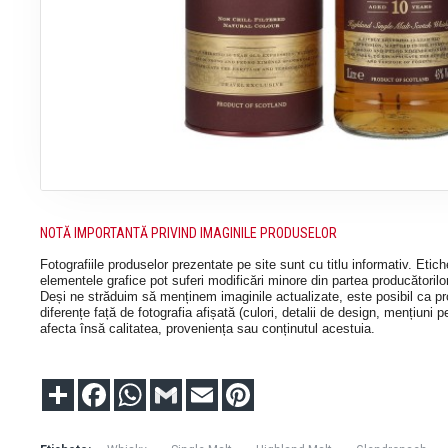
NOTĂ IMPORTANTĂ PRIVIND IMAGINILE PRODUSELOR
Fotografiile produselor prezentate pe site sunt cu titlu informativ. Etic
elementele grafice pot suferi modificări minore din partea producătorilor,
Deși ne străduim să menținem imaginile actualizate, este posibil ca pro
diferențe față de fotografia afișată (culori, detalii de design, mențiuni p
afecta însă calitatea, proveniența sau conținutul acestuia.
Partajare
Facebook
WhatsApp
Gmail
Email
Pinterest