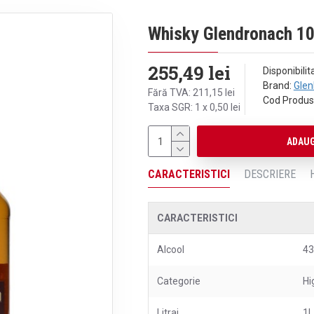
Whisky Glendronach 10
255,49 lei
Disponibilit
Brand:
Gle
Fără TVA: 211,15 lei
Cod Produs
Taxa SGR: 1 x 0,50 lei
ADAUG
CARACTERISTICI
DESCRIERE
CARACTERISTICI
Alcool
4
Categorie
Hi
Litraj
1L