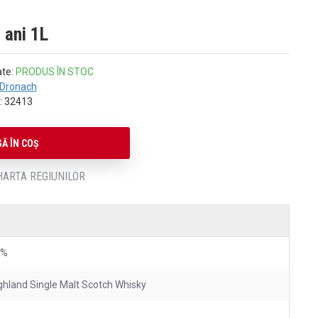
 ani 1L
ate:
PRODUS ÎN STOC
nDronach
:
32413
Ă ÎN COŞ
HARTA REGIUNILOR
3%
ghland Single Malt Scotch Whisky