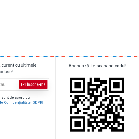
a curent cu ultimele
Abonează
-
te
scanând
codul!
roduse!
Inscrie-ma
şi sunt de acord cu
de Confidențialitate [GDPR]