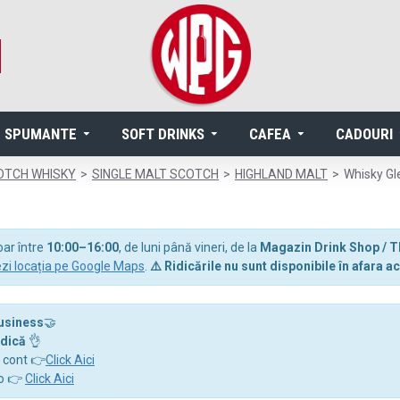
SPUMANTE
SOFT DRINKS
CAFEA
CADOURI
OTCH WHISKY
SINGLE MALT SCOTCH
HIGHLAND MALT
Whisky Gl
oar între
10:00–16:00
, de luni până vineri, de la
Magazin Drink Shop / T
zi locația pe Google Maps
.
⚠️ Ridicările nu sunt disponibile în afara
business
🤝
idică
👌
a cont 👉
Click Aici
ro 👉
Click Aici