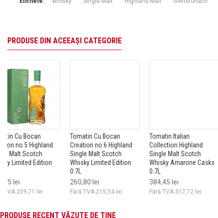
Etichete:
Whisky
Single Malt
Highland Malt
Glendronach
PRODUSE DIN ACEEAȘI CATEGORIE
Tomatin Cu Bocan
Tomatin Italian
Tomatin Italian
Creation no 6 Highland
Collection Highland
Collection Highlan
Single Malt Scotch
Single Malt Scotch
Single Malt Scotch
Whisky Limited Edition
Whisky Amarone Casks
Whisky Marsala C
0.7L
0.7L
0.7L
260,80 lei
384,45 lei
384,45 lei
Fără TVA:215,54 lei
Fără TVA:317,72 lei
Fără TVA:317,72 lei
PRODUSE RECENT VĂZUTE DE TINE