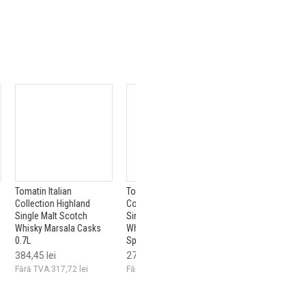
Tomatin Sherry
Whisky Clynelish 18 ani
Whisky Dalw
d
Collection Highland
Waxen Sun Single Malt
0.7L
Single Malt Scotch
Scotch 0.7L
263,08 lei
asks
Whisky Manzanilla
1.217,37 lei
Fără TVA:21
Special Edition 0.7L
Fără TVA:1.006,09 lei
271,22 lei
Fără TVA:224,15 lei