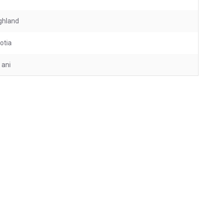
ghland
otia
 ani