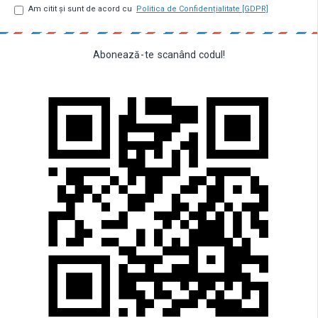
Am citit şi sunt de acord cu
Politica de Confidențialitate [GDPR]
Abonează
-
te
scanând
codul!