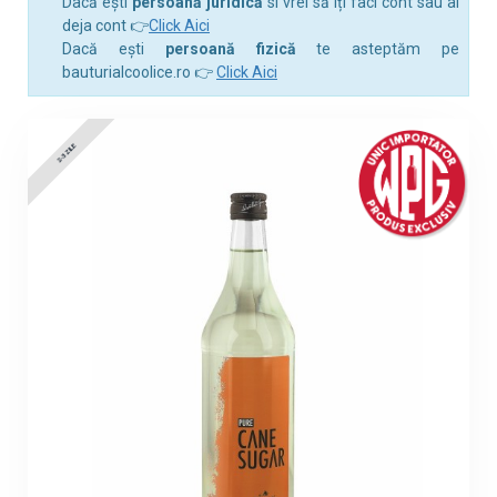
Dacă ești
persoană juridică
si vrei să îți faci cont sau ai
deja cont 👉
Click Aici
Dacă ești
persoană fizică
te asteptăm pe
bauturialcoolice.ro 👉
Click Aici
2-3 ZILE