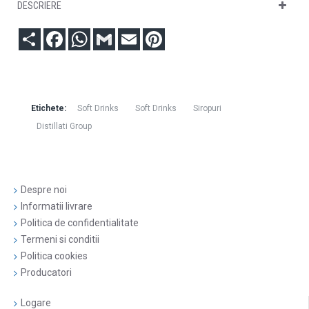
DESCRIERE
Partajare
Facebook
WhatsApp
Gmail
Email
Pinterest
Etichete:
Soft Drinks
Soft Drinks
Siropuri
Distillati Group
Despre noi
Informatii livrare
Politica de confidentialitate
Termeni si conditii
Politica cookies
Producatori
Logare