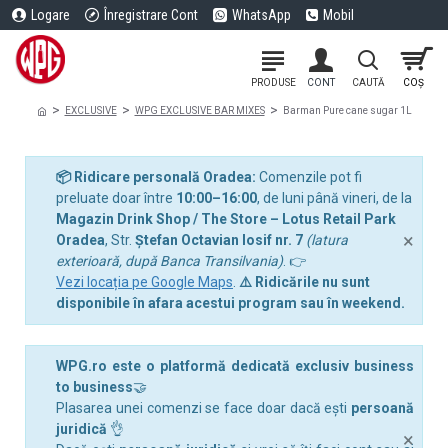
Logare
Înregistrare Cont
WhatsApp
Mobil
EXCLUSIVE
WPG EXCLUSIVE BAR MIXES
Barman Pure cane sugar 1L
📦 Ridicare personală Oradea:
Comenzile pot fi
preluate doar între
10:00–16:00
, de luni până vineri, de la
Magazin Drink Shop / The Store – Lotus Retail Park
×
Oradea
, Str.
Ștefan Octavian Iosif nr. 7
(latura
exterioară, după Banca Transilvania)
. 👉
Vezi locația pe Google Maps
.
⚠️ Ridicările nu sunt
disponibile în afara acestui program sau în weekend.
WPG.ro este o platformă dedicată exclusiv business
to business
🤝
Plasarea unei comenzi se face doar dacă ești
persoană
juridică
👌
×