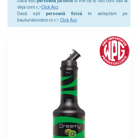
Dacă ești
persoană juridică
si vrei să îți faci cont sau ai
deja cont 👉
Click Aici
Dacă ești
persoană fizică
te asteptăm pe
bauturialcoolice.ro 👉
Click Aici