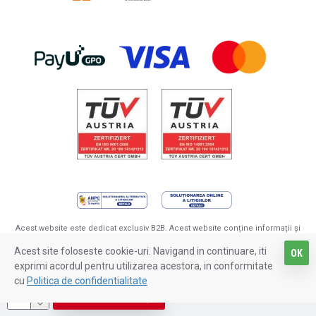
Acest website este dedicat exclusiv B2B. Acest website conține informații și
prezintă produse destinate persoanelor cu vârsta de minim 18 ani. Pentru a
Acest site foloseste cookie-uri. Navigand in continuare, iti
beneficia de produsele noastre trebuie să aveți vârsta de minim 18 ani.
OK
Cumpărând produse din magazinul nostru confirmați faptul că aveți vârsta de
exprimi acordul pentru utilizarea acestora, in conformitate
minim 18 ani. Ne rezervăm dreptul de a refuza orice comandă dacă se
cu
Politica de confidentialitate
consideră că este plasată de un minor.
ADAUGĂ ÎN COŞ
Copyright © 2024, WPG.ro