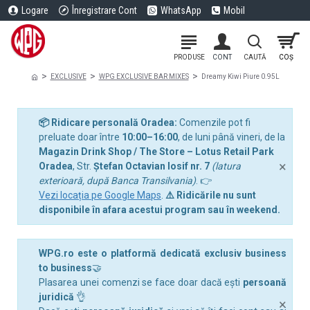
Logare
Înregistrare Cont
WhatsApp
Mobil
EXCLUSIVE
WPG EXCLUSIVE BAR MIXES
Dreamy Kiwi Piure 0.95L
📦 Ridicare personală Oradea:
Comenzile pot fi
preluate doar între
10:00–16:00
, de luni până vineri, de la
Magazin Drink Shop / The Store – Lotus Retail Park
×
Oradea
, Str.
Ștefan Octavian Iosif nr. 7
(latura
exterioară, după Banca Transilvania)
. 👉
Vezi locația pe Google Maps
.
⚠️ Ridicările nu sunt
disponibile în afara acestui program sau în weekend.
WPG.ro este o platformă dedicată exclusiv business
to business
🤝
Plasarea unei comenzi se face doar dacă ești
persoană
juridică
👌
×