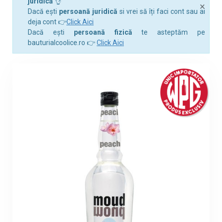
juridică
👌
×
Dacă ești
persoană juridică
si vrei să îți faci cont sau ai
deja cont 👉
Click Aici
Dacă ești
persoană fizică
te asteptăm pe
bauturialcoolice.ro 👉
Click Aici