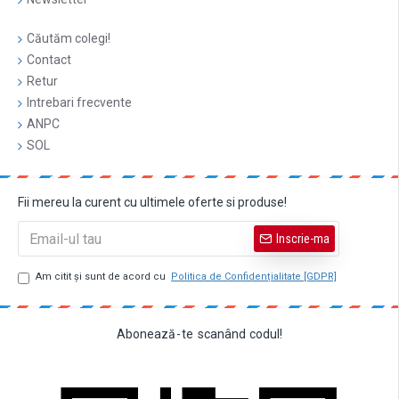
Căutăm colegi!
Contact
Retur
Intrebari frecvente
ANPC
SOL
Fii mereu la curent cu ultimele oferte si produse!
Inscrie-ma
Am citit şi sunt de acord cu
Politica de Confidențialitate [GDPR]
Abonează
-
te
scanând
codul!