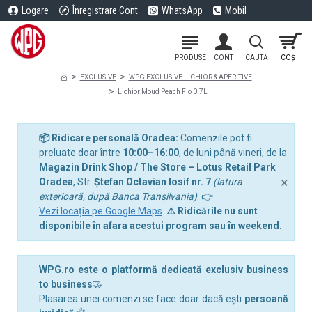
Logare
Înregistrare Cont
WhatsApp
Mobil
EXCLUSIVE
WPG EXCLUSIVE LICHIOR & APERITIVE
Lichior Moud Peach Flo 0.7L
📦 Ridicare personală Oradea:
Comenzile pot fi
preluate doar între
10:00–16:00
, de luni până vineri, de la
Magazin Drink Shop / The Store – Lotus Retail Park
×
Oradea
, Str.
Ștefan Octavian Iosif nr. 7
(latura
exterioară, după Banca Transilvania)
. 👉
Vezi locația pe Google Maps
.
⚠️ Ridicările nu sunt
disponibile în afara acestui program sau în weekend.
WPG.ro este o platformă dedicată exclusiv business
to business
🤝
Plasarea unei comenzi se face doar dacă ești
persoană