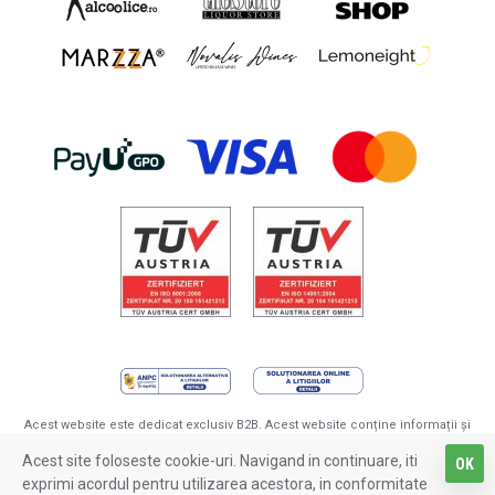
Acest website este dedicat exclusiv B2B. Acest website conține informații și
prezintă produse destinate persoanelor cu vârsta de minim 18 ani. Pentru a
Acest site foloseste cookie-uri. Navigand in continuare, iti
beneficia de produsele noastre trebuie să aveți vârsta de minim 18 ani.
OK
Cumpărând produse din magazinul nostru confirmați faptul că aveți vârsta de
exprimi acordul pentru utilizarea acestora, in conformitate