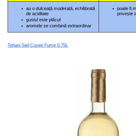
au o dulceață moderată, echilibrată 
poate fi m
de aciditate
privește 
gustul este plăcut
aromele se combină extraordinar
Tohani Siel Cuvee Fume 0.75L