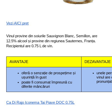
Vezi AICI preț
Vinul provine din soiurile Sauvignon Blanc, Semillon, are 
12.5% alcool și provine din regiunea Sauternes, Franța. 
Recipientul are 0.75 L de vin.
AVANTAJE
DEZAVANTAJE
oferă o senzație de prospețime și 
unele per
ușurință în gust
vinul are 
pronunța
poate fi consumat împreună cu 
diferite mâncăruri
Ca Di Rajo Iconema Tai Piave DOC 0.75L