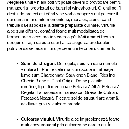
Alegerea unui vin alb potrivit poate deveni o provocare pentru 
manageri și proprietari de baruri și wineshop-uri. Clienții pot fi 
destul de pretențioși când vine vorba despre vinul pe care îl 
consumă în anumite momente și, mai ales, atunci când 
trebuie să-l asocieze la diferite preparate culinare. Vinurile 
albe sunt diferite, contând foarte mult modalitatea de 
fermentare a acestora în vederea păstrării aromei fresh a 
strugurilor, așa că este esențial ca alegerea produselor 
potrivite să se facă în funcție de anumite criterii, cum ar fi:
Soiul de struguri
. De regulă, soiul va da și numele 
vinului alb. Printre cele mai cunoscute în întreaga 
lume sunt Chardonnay, Sauvignon Blanc, Riesling, 
Chenin Blanc și Pinot Grigio. De pe plaiurile 
românești pot fi menționate Fetească Albă, Fetească 
Regală, Tămâioasă românească, Grasă de Cotnari, 
Fetească Neagră. Fiecare soi de struguri are aromă, 
aciditate, gust și culoare proprie;
Culoarea vinului. 
Vinurile albe impresionează foarte 
mult consumatorul prin culoarea pe care o au. În 