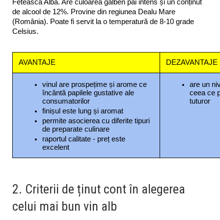
Fetească Albă. Are culoarea galben pai intens și un conținut 
de alcool de 12%. Provine din regiunea Dealu Mare 
(România). Poate fi servit la o temperatură de 8-10 grade 
Celsius.
AVANTAJE
DEZAVANTAJE
vinul are prospețime și arome ce 
are un ni
încântă papilele gustative ale 
ceea ce p
consumatorilor
tuturor
finișul este lung și aromat
permite asocierea cu diferite tipuri 
de preparate culinare
raportul calitate - preț este 
excelent
2. Criterii de ținut cont în alegerea
celui mai bun vin alb