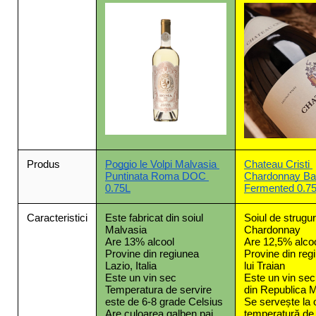
Produs
Poggio le Volpi Malvasia 
Chateau Cristi 
Puntinata Roma DOC 
Chardonnay Bar
0.75L
Fermented 0.7
Caracteristici
Este fabricat din soiul 
Soiul de strugur
Malvasia
Chardonnay
Are 13% alcool
Are 12,5% alco
Provine din regiunea 
Provine din reg
Lazio, Italia
lui Traian
Este un vin sec
Este un vin sec,
Temperatura de servire 
din Republica 
este de 6-8 grade Celsius
Se servește la o
Are culoarea galben pai 
temperatură de 