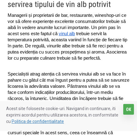
servirea tipului de vin alb potrivit
Managerii și proprietarii de bar, restaurante, wineshop-uri ce 
vor să ofere experiențe excelente consumatorilor trebuie să 
aibă în vedere anumite lucruri importante. Un prim pas în 
acest sens este faptul că 
vinul alb
 trebuie servit la 
temperatura potrivită, aceasta variind în funcție de fiecare tip 
în parte. De regulă, vinurile albe trebuie să fie reci pentru a 
putea evidenția cu succes prospețimea și aroma. Asocierea 
lor cu preparate culinare trebuie să fie perfectă.
Specialiștii atrag atenția că servirea vinului alb se va face în 
pahare cu gâtul cât mai îngust pentru a putea să se savureze 
licoarea la adevărata valoare. Păstrarea vinului alb se va 
face conform indicațiilor producătorului, într-un mediu 
răcoros, la întuneric. Umiditatea din încăpere trebuie să fie 
conformă și temperatura să nu înregistreze fluctuații.
Acest site foloseste cookie-uri. Navigand in continuare, iti
OK
exprimi acordul pentru utilizarea acestora, in conformitate
Nu poate fi uitat nici personalul ce trebuie instruit 
cu
Politica de confidentialitate
corespunzător pentru a servi vinul așa cum trebuie. Există 
cursuri speciale în acest sens, ceea ce înseamnă că 