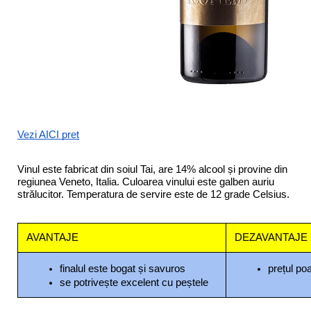
Vezi AICI preț
Vinul este fabricat din soiul Tai, are 14% alcool și provine din 
regiunea Veneto, Italia. Culoarea vinului este galben auriu 
strălucitor. Temperatura de servire este de 12 grade Celsius.
AVANTAJE
DEZAVANTAJE
finalul este bogat și savuros
prețul po
se potrivește excelent cu peștele