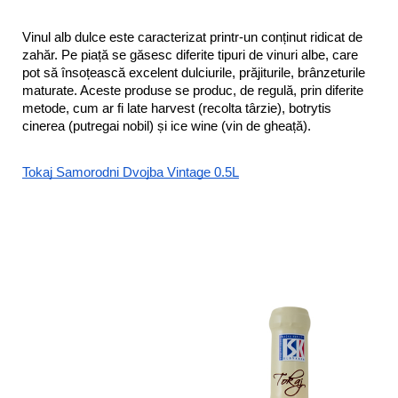
Vinul alb dulce este caracterizat printr-un conținut ridicat de 
zahăr. Pe piață se găsesc diferite tipuri de vinuri albe, care 
pot să însoțească excelent dulciurile, prăjiturile, brânzeturile 
maturate. Aceste produse se produc, de regulă, prin diferite 
metode, cum ar fi late harvest (recolta târzie), botrytis 
cinerea (putregai nobil) și ice wine (vin de gheață).  
Tokaj Samorodni Dvojba Vintage 0.5L