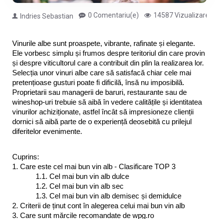
0 Comentariu(e)
14587 Vizualizare(e)
Indries Sebastian
Vinurile albe sunt proaspete, vibrante, rafinate și elegante. 
Ele vorbesc simplu și frumos despre teritoriul din care provin 
și despre viticultorul care a contribuit din plin la realizarea lor. 
Selecția unor vinuri albe care să satisfacă chiar cele mai 
pretențioase gusturi poate fi dificilă, însă nu imposibilă. 
Proprietarii sau managerii de baruri, restaurante sau de 
wineshop-uri trebuie să aibă în vedere calitățile și identitatea 
vinurilor achiziționate, astfel încât să impresioneze clienții 
dornici să aibă parte de o experiență deosebită cu prilejul 
diferitelor evenimente. 
Cuprins:
1. Care este cel mai bun vin alb - Clasificare TOP 3
1.1. Cel mai bun vin alb dulce
1.2. Cel mai bun vin alb sec
1.3. Cel mai bun vin alb demisec și demidulce
2. Criterii de ținut cont în alegerea celui mai bun vin alb 
3. Care sunt mărcile recomandate de wpg.ro