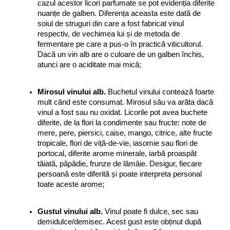
cazul acestor licori parfumate se pot evidenția diferite 
nuanțe de galben. Diferența aceasta este dată de 
soiul de struguri din care a fost fabricat vinul 
respectiv, de vechimea lui și de metoda de 
fermentare pe care a pus-o în practică viticultorul. 
Dacă un vin alb are o culoare de un galben închis, 
atunci are o aciditate mai mică;
Mirosul vinului alb.
 Buchetul vinului contează foarte 
mult când este consumat. Mirosul său va arăta dacă 
vinul a fost sau nu oxidat. Licorile pot avea buchete 
diferite, de la flori la condimente sau fructe: note de 
mere, pere, piersici, caise, mango, citrice, alte fructe 
tropicale, flori de viță-de-vie, iasomie sau flori de 
portocal, diferite arome minerale, iarbă proaspăt 
tăiată, păpădie, frunze de lămâie. Desigur, fiecare 
persoană este diferită și poate interpreta personal 
toate aceste arome;
Gustul vinului alb.
 Vinul poate fi dulce, sec sau 
demidulce/demisec. Acest gust este obținut după 