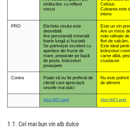
strălucitor, cu reflexii 
Celsius
verzui
Culoarea este d
intens
PRO
Eticheta vinului este 
Este un vin pre
deosebită
Are un miros de
Are persistență minerală 
note rafinate de 
foarte lungă și fructată
flori de salcâm
Se potrivește excelent cu 
Este ideal pentr
aperitive din fructe de 
brânzeturi crem
mare, preparate pe bază 
carne albă, peșt
de pește, brânzeturi 
crustacee
proaspete
Contra
Poate să nu fie preferat de 
Nu este potrivit 
clienții care apreciază 
de aliment
vinurile mai dulci
Vezi AICI preț
Vezi AICI preț
1.1. Cel mai bun vin alb dulce