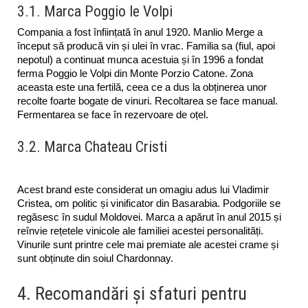
3.1. Marca Poggio le Volpi
Compania a fost înființată în anul 1920. Manlio Merge a 
început să producă vin și ulei în vrac. Familia sa (fiul, apoi 
nepotul) a continuat munca acestuia și în 1996 a fondat 
ferma Poggio le Volpi din Monte Porzio Catone. Zona 
aceasta este una fertilă, ceea ce a dus la obținerea unor 
recolte foarte bogate de vinuri. Recoltarea se face manual. 
Fermentarea se face în rezervoare de oțel.
3.2. Marca Chateau Cristi
Acest brand este considerat un omagiu adus lui Vladimir 
Cristea, om politic și vinificator din Basarabia. Podgoriile se 
regăsesc în sudul Moldovei. Marca a apărut în anul 2015 și 
reînvie rețetele vinicole ale familiei acestei personalități. 
Vinurile sunt printre cele mai premiate ale acestei crame și 
sunt obținute din soiul Chardonnay. 
4. Recomandări și sfaturi pentru