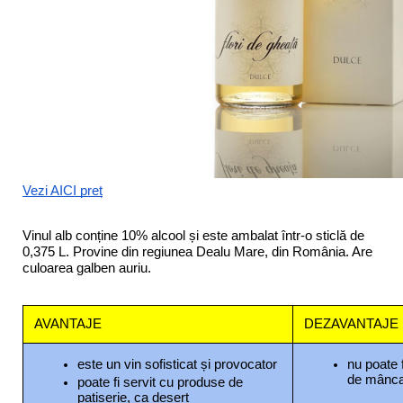
Vezi AICI preț
Vinul alb conține 10% alcool și este ambalat într-o sticlă de 
0,375 L. Provine din regiunea Dealu Mare, din România. Are 
culoarea galben auriu.
AVANTAJE
DEZAVANTAJE
este un vin sofisticat și provocator
nu poate f
de mânc
poate fi servit cu produse de 
patiserie, ca desert