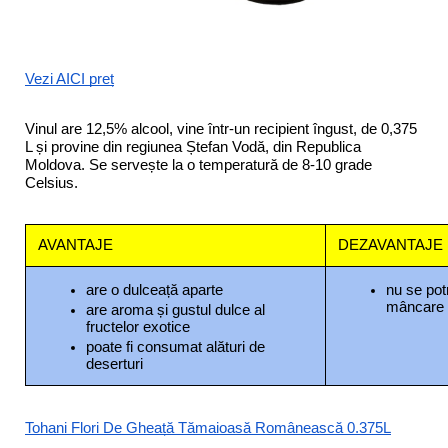
Vezi AICI preț
Vinul are 12,5% alcool, vine într-un recipient îngust, de 0,375 
L și provine din regiunea Ștefan Vodă, din Republica 
Moldova. Se servește la o temperatură de 8-10 grade 
Celsius.
AVANTAJE
DEZAVANTAJE
are o dulceață aparte
nu se potr
mâncare
are aroma și gustul dulce al 
fructelor exotice
poate fi consumat alături de 
deserturi
Tohani Flori De Gheață Tămaioasă Românească 0.375L