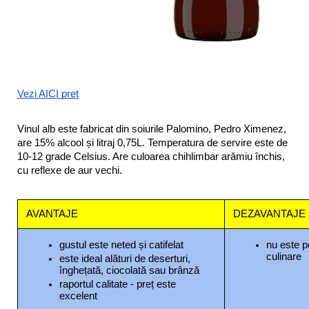
Vezi AICI preț
Vinul alb este fabricat din soiurile Palomino, Pedro Ximenez, 
are 15% alcool și litraj 0,75L. Temperatura de servire este de 
10-12 grade Celsius. Are culoarea chihlimbar arămiu închis, 
cu reflexe de aur vechi. 
AVANTAJE
DEZAVANTAJE
gustul este neted și catifelat
nu este po
culinare
este ideal alături de deserturi, 
înghețată, ciocolată sau brânză
raportul calitate - preț este 
excelent