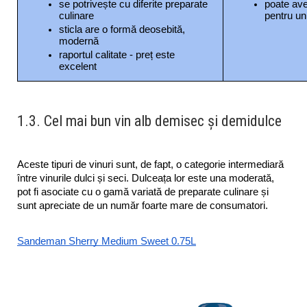
se potrivește cu diferite preparate 
poate ave
culinare
pentru un
sticla are o formă deosebită, 
modernă
raportul calitate - preț este 
excelent
1.3. Cel mai bun vin alb demisec și demidulce
Aceste tipuri de vinuri sunt, de fapt, o categorie intermediară 
între vinurile dulci și seci. Dulceața lor este una moderată, 
pot fi asociate cu o gamă variată de preparate culinare și 
sunt apreciate de un număr foarte mare de consumatori. 
Sandeman Sherry Medium Sweet 0.75L