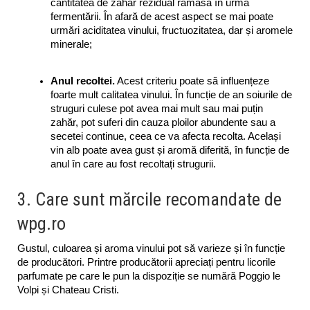
cantitatea de zahăr rezidual rămasă în urma 
fermentării. În afară de acest aspect se mai poate 
urmări aciditatea vinului, fructuozitatea, dar și aromele 
minerale;
Anul recoltei.
 Acest criteriu poate să influențeze 
foarte mult calitatea vinului. În funcție de an soiurile de 
struguri culese pot avea mai mult sau mai puțin 
zahăr, pot suferi din cauza ploilor abundente sau a 
secetei continue, ceea ce va afecta recolta. Același 
vin alb poate avea gust și aromă diferită, în funcție de 
anul în care au fost recoltați strugurii.
3. Care sunt mărcile recomandate de
wpg.ro
Gustul, culoarea și aroma vinului pot să varieze și în funcție 
de producători. Printre producătorii apreciați pentru licorile 
parfumate pe care le pun la dispoziție se numără Poggio le 
Volpi și Chateau Cristi. 