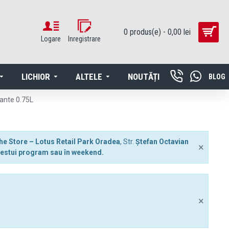
0 produs(e) - 0,00 lei
Logare
Inregistrare
LICHIOR
ALTELE
NOUTĂȚI
BLOG
rante 0.75L
he Store – Lotus Retail Park Oradea
, Str.
Ștefan Octavian
×
 acestui program sau în weekend.
×