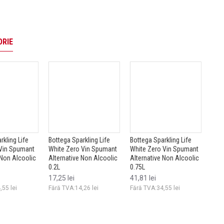
ORIE
Sparkling Life
Bottega Sparkling Life
Captain Morgan Spiced
ero Vin Spumant
White Zero Vin Spumant
Gold Rom Alternative
ive Non Alcoolic
Alternative Non Alcoolic
Non Alcoolic 0.7L
0.75L
72,71 lei
ei
41,81 lei
Fără TVA:60,09 lei
:14,26 lei
Fără TVA:34,55 lei