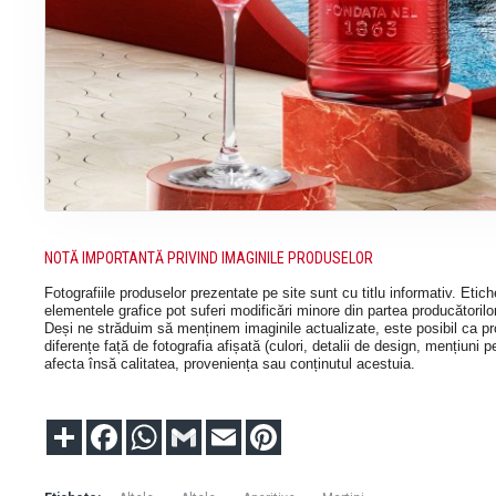
NOTĂ IMPORTANTĂ PRIVIND IMAGINILE PRODUSELOR
Fotografiile produselor prezentate pe site sunt cu titlu informativ. Etic
elementele grafice pot suferi modificări minore din partea producătorilor,
Deși ne străduim să menținem imaginile actualizate, este posibil ca pro
diferențe față de fotografia afișată (culori, detalii de design, mențiuni p
afecta însă calitatea, proveniența sau conținutul acestuia.
Partajare
Facebook
WhatsApp
Gmail
Email
Pinterest