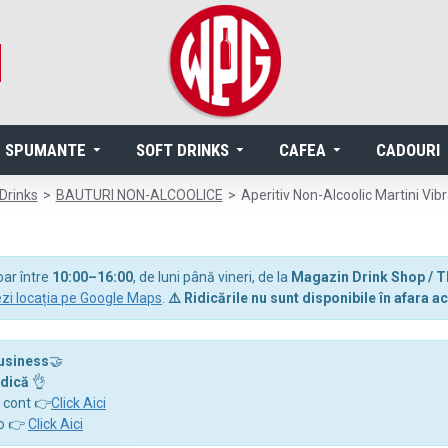
SPUMANTE
SOFT DRINKS
CAFEA
CADOURI
Drinks
BAUTURI NON-ALCOOLICE
Aperitiv Non-Alcoolic Martini Vib
oar între
10:00–16:00
, de luni până vineri, de la
Magazin Drink Shop / T
zi locația pe Google Maps
.
⚠️ Ridicările nu sunt disponibile în afara
business
🤝
idică
👌
a cont 👉
Click Aici
ro 👉
Click Aici