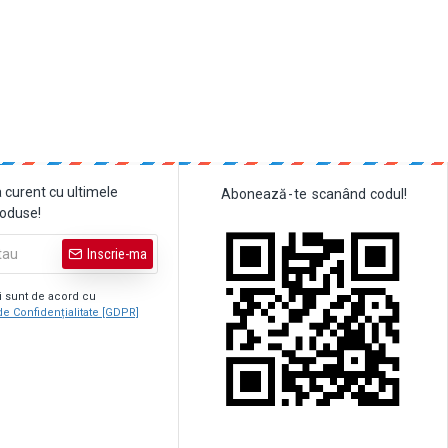
a curent cu ultimele
Abonează
-
te
scanând
codul!
roduse!
Inscrie-ma
şi sunt de acord cu
de Confidențialitate [GDPR]