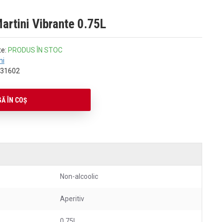
artini Vibrante 0.75L
te:
PRODUS ÎN STOC
ni
31602
Ă ÎN COŞ
Non-alcoolic
Aperitiv
0.75L