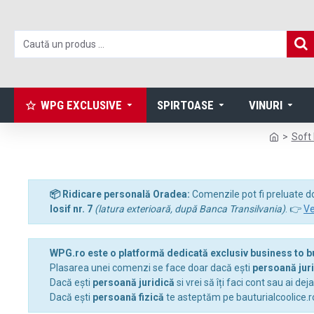
WPG EXCLUSIVE
SPIRTOASE
VINURI
Soft 
📦 Ridicare personală Oradea:
Comenzile pot fi preluate d
Iosif nr. 7
(latura exterioară, după Banca Transilvania)
. 👉
Ve
WPG.ro este o platformă dedicată exclusiv business to 
Plasarea unei comenzi se face doar dacă ești
persoană jur
Dacă ești
persoană juridică
si vrei să îți faci cont sau ai dej
Dacă ești
persoană fizică
te asteptăm pe bauturialcoolice.