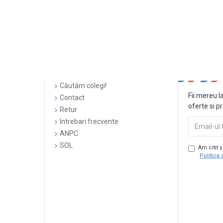
Căutăm colegi!
Fii mereu l
Contact
oferte si p
Retur
Intrebari frecvente
ANPC
SOL
Am citit 
Politica 