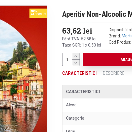
NON
Aperitiv Non-Alcoolic M
ALCOOLIC
63,62 lei
Disponibilita
Brand:
Marti
Fără TVA: 52,58 lei
Cod Produs:
Taxa SGR: 1 x 0,50 lei
ADAUG
CARACTERISTICI
DESCRIERE
CARACTERISTICI
Alcool
Categorie
Litraj