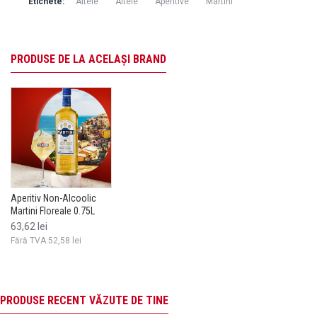
Etichete:
Altele
Altele
Aperitive
Martini
PRODUSE DE LA ACELAȘI BRAND
Aperitiv Non-Alcoolic
Aperitiv Non-Alcoolic
Bellini Cipriani Zero
Big Kahuna 0.0
Martini Floreale 0.75L
Martini Floreale 0.75L
Cockatail Non Alcoolic
Tropical Spirit 
0.75L
Alcoolic 0.7L
63,62 lei
63,62 lei
81,81 lei
117,88 lei
Fără TVA:52,58 lei
Fără TVA:52,58 lei
Fără TVA:67,61 lei
Fără TVA:97,43 
PRODUSE RECENT VĂZUTE DE TINE