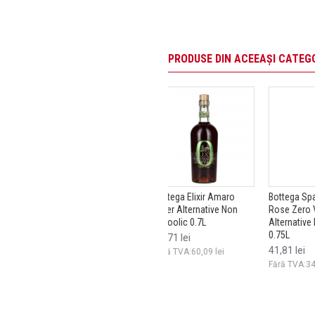
PRODUSE DIN ACEEAȘI CATEG
 Pineapple
Bottega Elixir Amaro
Bottega Sparkling Life
Bottega 
Non
Bitter Alternative Non
Rose Zero Vin Spumant
White Z
Alcoolic 0.7L
Alternative Non Alcoolic
Alternat
0.75L
0.2L
72,71 lei
41,81 lei
17,25 l
lei
Fără TVA:60,09 lei
Fără TVA:34,55 lei
Fără TVA