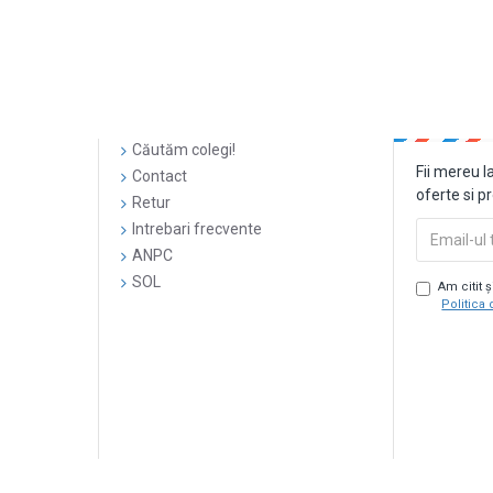
Căutăm colegi!
Fii mereu l
Contact
oferte si p
Retur
Intrebari frecvente
ANPC
SOL
Am citit 
Politica 