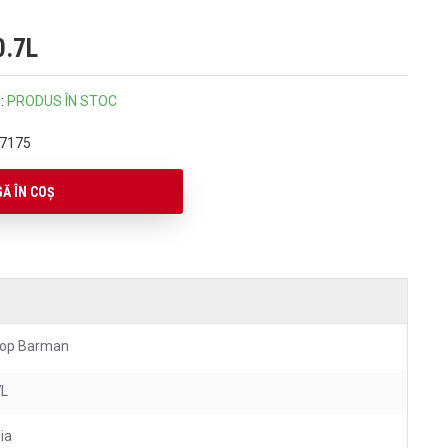
0.7L
:
PRODUS ÎN STOC
7175
Ă ÎN COŞ
rop Barman
7L
lia