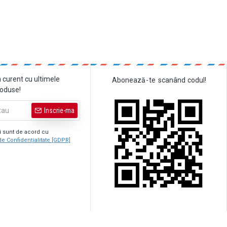
a curent cu ultimele
Abonează
-
te
scanând
codul!
roduse!
Inscrie-ma
şi sunt de acord cu
de Confidențialitate [GDPR]