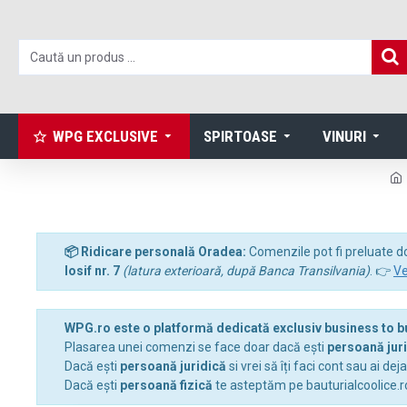
WPG EXCLUSIVE
SPIRTOASE
VINURI
📦 Ridicare personală Oradea:
Comenzile pot fi preluate d
Iosif nr. 7
(latura exterioară, după Banca Transilvania)
. 👉
Ve
WPG.ro este o platformă dedicată exclusiv business to 
Plasarea unei comenzi se face doar dacă ești
persoană jur
Dacă ești
persoană juridică
si vrei să îți faci cont sau ai dej
Dacă ești
persoană fizică
te asteptăm pe bauturialcoolice.