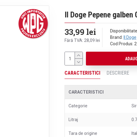
Il Doge Pepene galben 
33,99 lei
Disponibilitate
Brand:
Il Doge
Fără TVA: 28,09 lei
Cod Produs:
2
ADAUG
CARACTERISTICI
DESCRIERE
CARACTERISTICI
Categorie
Si
Litraj
0.
Tara de origine
Ita