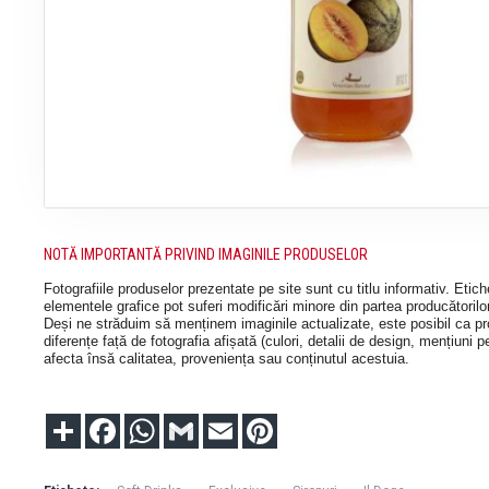
NOTĂ IMPORTANTĂ PRIVIND IMAGINILE PRODUSELOR
Fotografiile produselor prezentate pe site sunt cu titlu informativ. Etic
elementele grafice pot suferi modificări minore din partea producătorilor,
Deși ne străduim să menținem imaginile actualizate, este posibil ca pro
diferențe față de fotografia afișată (culori, detalii de design, mențiuni p
afecta însă calitatea, proveniența sau conținutul acestuia.
Partajare
Facebook
WhatsApp
Gmail
Email
Pinterest