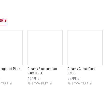
ORIE
uioc 0.7L
Blue curacao
Dreamy Cirese Piure
Dreamy Cocos Piure
95L
0.95L
0.95L
ei
52,99 lei
52,99 lei
,74 lei
:38,17 lei
Fără TVA:43,79 lei
Fără TVA:43,79 lei