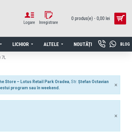
0 produs(e) - 0,00 lei
Logare
Inregistrare
LICHIOR
ALTELE
NOUTĂȚI
BLOG
.7L
he Store – Lotus Retail Park Oradea
, Str.
Ștefan Octavian
×
 acestui program sau în weekend.
×