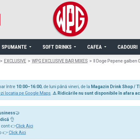
SPUMANTE
SOFT DRINKS
CAFEA
CADOURI
EXCLUSIVE
WPG EXCLUSIVE BAR MIXES
Il Doge Pepene galben 0
oar între
10:00–16:00
, de luni până vineri, de la
Magazin Drink Shop / T
zi locația pe Google Maps
.
⚠️ Ridicările nu sunt disponibile în afara
business
🤝
idică
👌
a cont 👉
Click Aici
ro 👉
Click Aici