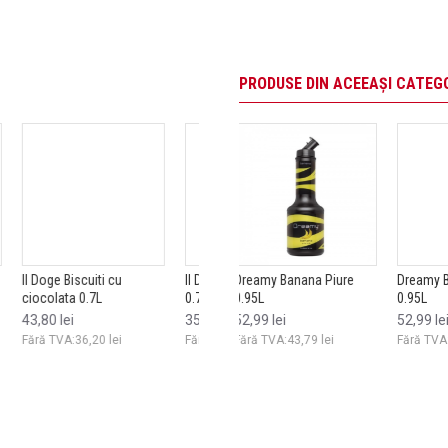
PRODUSE DIN ACEEAȘI CATEG
iure 0.95L
Il Doge Blue Raspberry
Dreamy Banana Piure
Il Doge Bubble Gum 0.7L
Dreamy Bergamot Piure
Il Doge Bus
Dreamy 
0.7L
0.95L
0.95L
Piure 0.
35,99 lei
35,99 lei
35,99 lei
52,99 lei
52,99 lei
46,19 l
lei
Fără TVA:29,74 lei
Fără TVA:29
Fără TVA:29,74 lei
Fără TVA:43,79 lei
Fără TVA:43,79 lei
Fără TVA