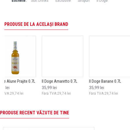
Etichete:
Soft Drinks
Exclusive
Siropuri
Il Doge
PRODUSE DE LA ACELAȘI BRAND
Il Doge Amaretto 0.7L
Barman Pure white sugar
Il Doge Banane 0.7L
Barman Soft lime juice
Il Doge Biscuiti cu
Dreamy Afine P
1L
1L
ciocolata 0.7L
35,99 lei
35,99 lei
52,99 lei
33,10 lei
27,70 lei
43,80 lei
Fără TVA:29,74 lei
Fără TVA:29,74 lei
Fără TVA:43,79 
Fără TVA:27,36 lei
Fără TVA:22,89 lei
Fără TVA:36,20 lei
PRODUSE RECENT VĂZUTE DE TINE