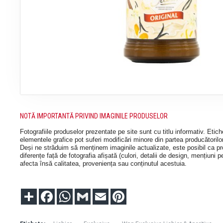
NOTĂ IMPORTANTĂ PRIVIND IMAGINILE PRODUSELOR
Fotografiile produselor prezentate pe site sunt cu titlu informativ. Etic
elementele grafice pot suferi modificări minore din partea producătorilor,
Deși ne străduim să menținem imaginile actualizate, este posibil ca pro
diferențe față de fotografia afișată (culori, detalii de design, mențiuni p
afecta însă calitatea, proveniența sau conținutul acestuia.
Partajare
Facebook
WhatsApp
Gmail
Email
Pinterest