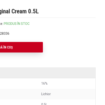
iginal Cream 0.5L
te:
PRODUS ÎN STOC
28336
Ă ÎN COŞ
16%
Lichior
0.5L