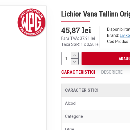
Lichior Vana Tallinn Or
45,87 lei
Disponibilita
Brand:
Liviko
Fără TVA: 37,91 lei
Cod Produs:
Taxa SGR: 1 x 0,50 lei
ADAUG
CARACTERISTICI
DESCRIERE
CARACTERISTICI
Alcool
Categorie
Litraj