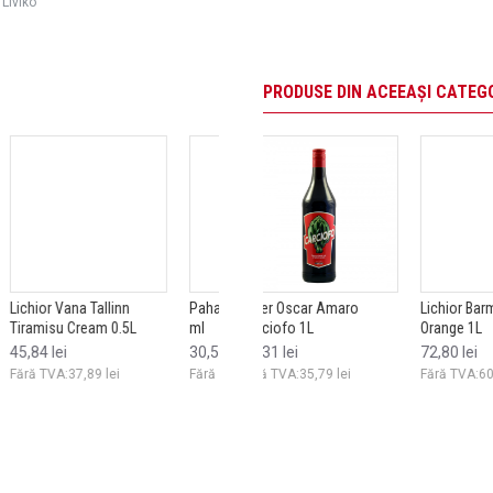
Liviko
PRODUSE DIN ACEEAȘI CATEG
n
vo
Pahar Crafters Gin 630
Bitter Oscar Amaro
Perna Crafters interior
Lichior Barman Triple Sec
Lichior
5L
ml
Carciofo 1L
sau exterior
Orange 1L
Distillat
30,59 lei
43,31 lei
50,99 lei
72,80 lei
65,62 l
lei
Fără TVA:25,28 lei
Fără TVA:35,79 lei
Fără TVA:42,14 lei
Fără TVA:60,16 lei
Fără TVA