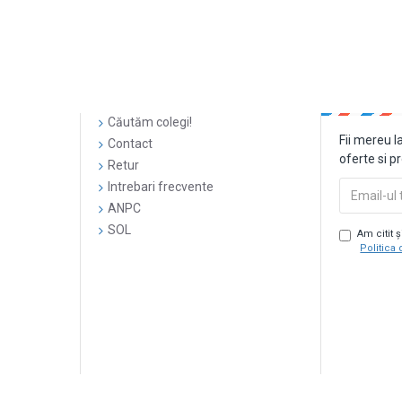
Căutăm colegi!
Fii mereu l
Contact
oferte si p
Retur
Intrebari frecvente
ANPC
SOL
Am citit 
Politica 