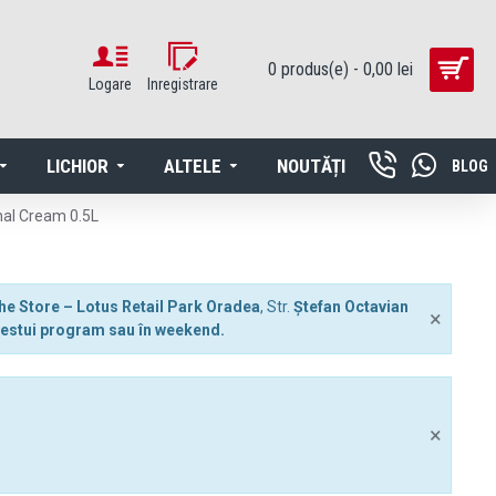
0 produs(e) - 0,00 lei
Logare
Inregistrare
LICHIOR
ALTELE
NOUTĂȚI
BLOG
inal Cream 0.5L
he Store – Lotus Retail Park Oradea
, Str.
Ștefan Octavian
×
 acestui program sau în weekend.
×