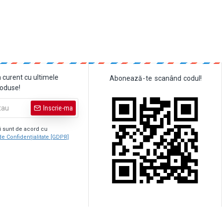
a curent cu ultimele
Abonează
-
te
scanând
codul!
roduse!
Inscrie-ma
şi sunt de acord cu
de Confidențialitate [GDPR]