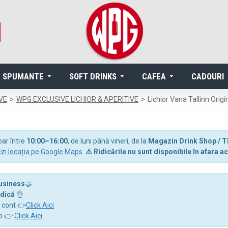
SPUMANTE
SOFT DRINKS
CAFEA
CADOURI
VE
WPG EXCLUSIVE LICHIOR & APERITIVE
Lichior Vana Tallinn Orig
oar între
10:00–16:00
, de luni până vineri, de la
Magazin Drink Shop / T
zi locația pe Google Maps
.
⚠️ Ridicările nu sunt disponibile în afara
business
🤝
idică
👌
a cont 👉
Click Aici
ro 👉
Click Aici