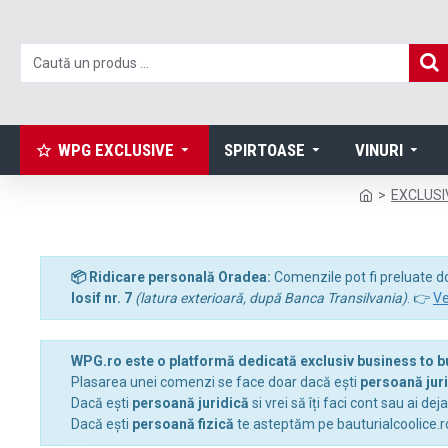
WPG EXCLUSIVE
SPIRTOASE
VINURI
EXCLUSI
📦 Ridicare personală Oradea:
Comenzile pot fi preluate d
Iosif nr. 7
(latura exterioară, după Banca Transilvania)
. 👉
Ve
WPG.ro este o platformă dedicată exclusiv business to 
Plasarea unei comenzi se face doar dacă ești
persoană jur
Dacă ești
persoană juridică
si vrei să îți faci cont sau ai dej
Dacă ești
persoană fizică
te asteptăm pe bauturialcoolice.