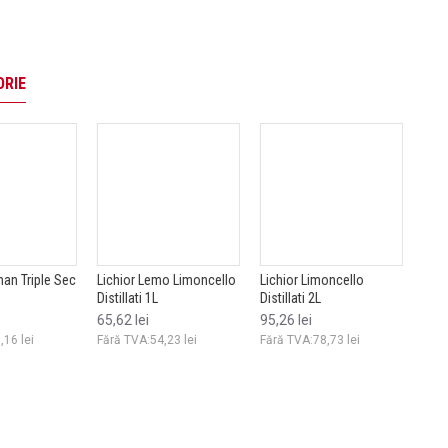
ORIE
 Lemo Limoncello
Lichior Limoncello
Lichior Mambo Coconut
i 1L
Distillati 2L
Distillati 0.7L
ei
95,26 lei
45,96 lei
:54,23 lei
Fără TVA:78,73 lei
Fără TVA:37,98 lei