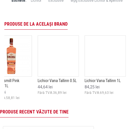
Etichete:
Lichior
Exclusive
Wpg Exclusive Lichior & Aperitive
PRODUSE DE LA ACELAȘI BRAND
Lichior Vana Tallinn 0.5L
Aperitiv Aperbitter 1L
Lichior Vana Tallinn 1L
Aperitiv Aperitivo Apery
Lichior Vana Tallin
Aperitiv Aperiti
1L
Tiramisu Cream 0.
Sambuko 1L
44,64 lei
38,33 lei
84,25 lei
45,53 lei
45,84 lei
49,19 lei
Fără TVA:36,89 lei
Fără TVA:31,68 lei
Fără TVA:69,63 lei
Fără TVA:37,63 lei
Fără TVA:37,89 lei
Fără TVA:40,65 
PRODUSE RECENT VĂZUTE DE TINE