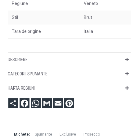
Regiune
Veneto
Stil
Brut
Tara de origine
Italia
DESCRIERE
CATEGORII SPUMANTE
HARTA REGIUNI
Partajare
Facebook
WhatsApp
Gmail
Email
Pinterest
Etichete:
Spumante
Exclusive
Prosecco