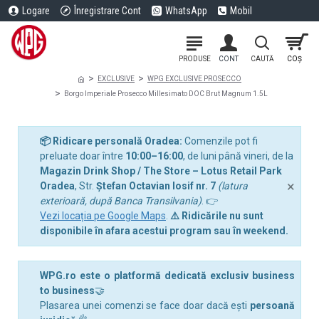
Logare
Înregistrare Cont
WhatsApp
Mobil
EXCLUSIVE
WPG EXCLUSIVE PROSECCO
Borgo Imperiale Prosecco Millesimato DOC Brut Magnum 1.5L
📦 Ridicare personală Oradea:
Comenzile pot fi
preluate doar între
10:00–16:00
, de luni până vineri, de la
Magazin Drink Shop / The Store – Lotus Retail Park
×
Oradea
, Str.
Ștefan Octavian Iosif nr. 7
(latura
exterioară, după Banca Transilvania)
. 👉
Vezi locația pe Google Maps
.
⚠️ Ridicările nu sunt
disponibile în afara acestui program sau în weekend.
WPG.ro este o platformă dedicată exclusiv business
to business
🤝
Plasarea unei comenzi se face doar dacă ești
persoană