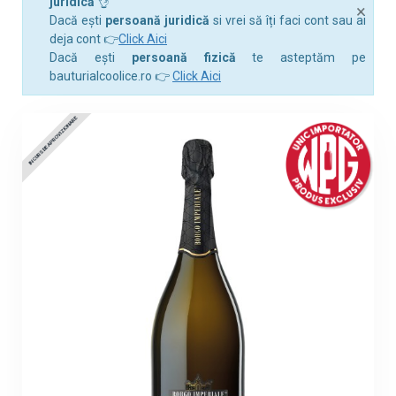
juridică
👌
×
Dacă ești
persoană juridică
si vrei să îți faci cont sau ai
deja cont 👉
Click Aici
Dacă ești
persoană fizică
te asteptăm pe
bauturialcoolice.ro 👉
Click Aici
IN CURS DE APROVIZIONARE