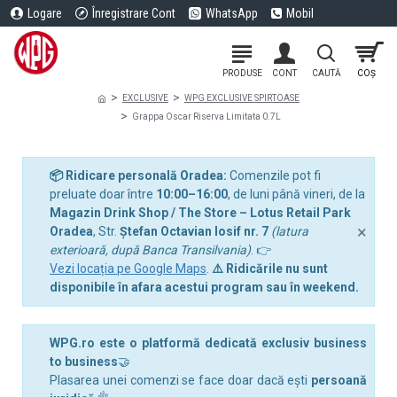
Logare
Înregistrare Cont
WhatsApp
Mobil
EXCLUSIVE
WPG EXCLUSIVE SPIRTOASE
Grappa Oscar Riserva Limitata 0.7L
📦 Ridicare personală Oradea:
Comenzile pot fi
preluate doar între
10:00–16:00
, de luni până vineri, de la
Magazin Drink Shop / The Store – Lotus Retail Park
×
Oradea
, Str.
Ștefan Octavian Iosif nr. 7
(latura
exterioară, după Banca Transilvania)
. 👉
Vezi locația pe Google Maps
.
⚠️ Ridicările nu sunt
disponibile în afara acestui program sau în weekend.
WPG.ro este o platformă dedicată exclusiv business
to business
🤝
Plasarea unei comenzi se face doar dacă ești
persoană