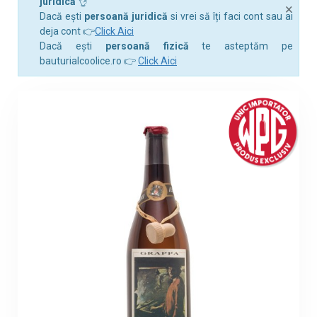
juridică
👌
×
Dacă ești
persoană juridică
si vrei să îți faci cont sau ai
deja cont 👉
Click Aici
Dacă ești
persoană fizică
te asteptăm pe
bauturialcoolice.ro 👉
Click Aici